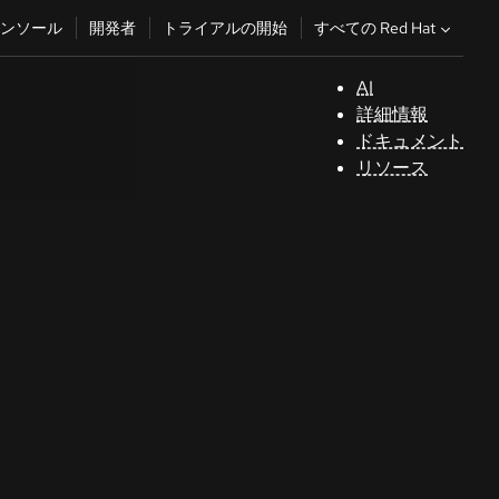
すべての Red Hat
ンソール
開発者
トライアルの開始
AI
サ
詳細情報
ポ
ドキュメント
ー
リソース
ト
コ
ン
ソ
ー
ル
開
発
者