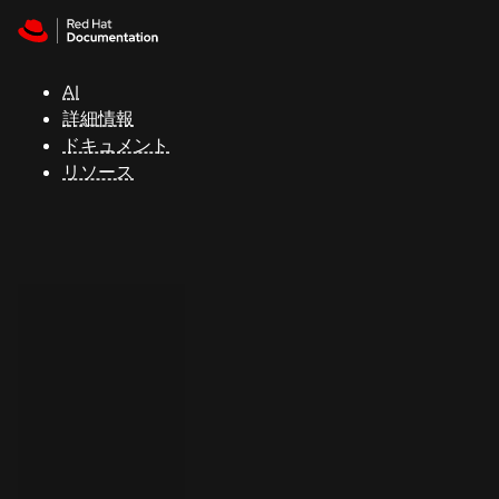
Skip to navigation
Skip to content
サ
ポ
ー
AI
ト
詳細情報
ドキュメント
リソース
コ
ン
ソ
ー
ル
開
発
者
ト
ラ