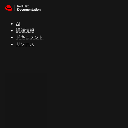
Skip to navigation
Skip to content
サ
ポ
ー
AI
ト
詳細情報
ドキュメント
リソース
コ
ン
ソ
ー
ル
開
発
者
ト
ラ