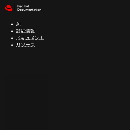
Skip to navigation
Skip to content
サ
ポ
ー
AI
ト
詳細情報
ドキュメント
リソース
コ
ン
ソ
ー
ル
開
発
者
ト
ラ