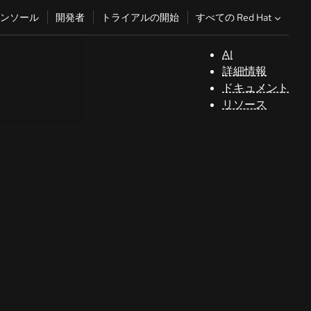
すべての Red Hat
ンソール
開発者
トライアルの開始
AI
サ
詳細情報
ポ
ドキュメント
ー
リソース
ト
コ
ン
ソ
ー
ル
開
発
者