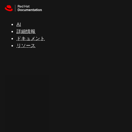
Skip to navigation
Skip to content
サ
ポ
ー
AI
ト
詳細情報
ドキュメント
リソース
コ
ン
ソ
ー
ル
開
発
者
ト
ラ