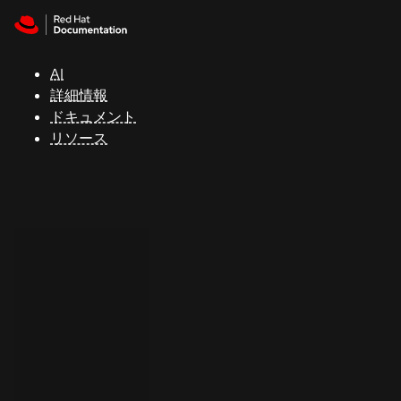
Skip to navigation
Skip to content
サ
ポ
ー
AI
ト
詳細情報
ドキュメント
リソース
コ
ン
ソ
ー
ル
開
発
者
ト
ラ