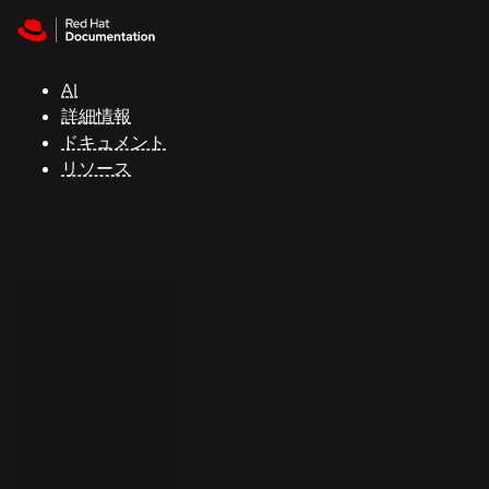
Skip to navigation
Skip to content
サ
ポ
ー
AI
ト
詳細情報
ドキュメント
リソース
コ
ン
ソ
ー
ル
開
発
者
ト
ラ