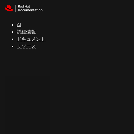
Skip to navigation
Skip to content
サ
ポ
ー
AI
ト
詳細情報
ドキュメント
リソース
コ
ン
ソ
ー
ル
開
発
者
ト
ラ