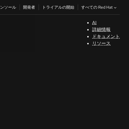
すべての Red Hat
ンソール
開発者
トライアルの開始
AI
サ
詳細情報
ポ
ドキュメント
ー
リソース
ト
コ
ン
ソ
ー
ル
開
発
者