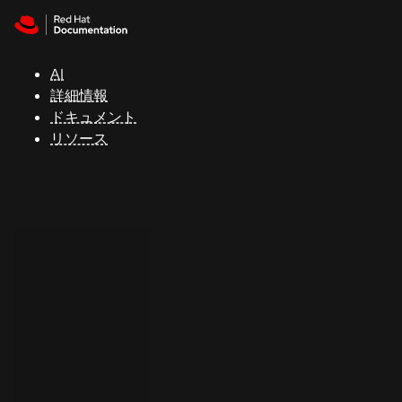
Skip to navigation
Skip to content
サ
ポ
ー
AI
ト
詳細情報
ドキュメント
リソース
コ
ン
ソ
ー
ル
開
発
者
ト
ラ