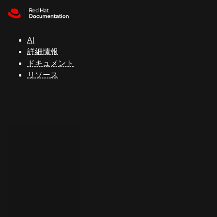
Skip to navigation
Skip to content
サ
ポ
ー
AI
ト
詳細情報
ドキュメント
リソース
コ
ン
ソ
ー
ル
開
発
者
ト
ラ