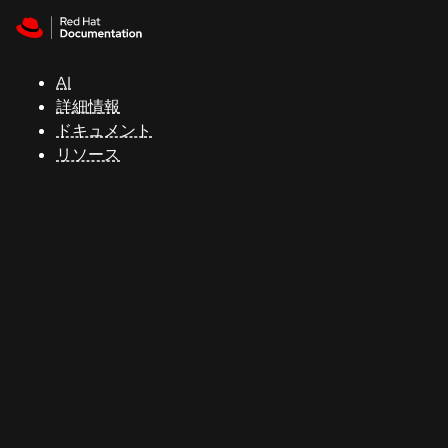
Skip to navigation
Skip to content
サ
ポ
ー
AI
ト
詳細情報
ドキュメント
リソース
コ
ン
ソ
ー
ル
開
発
者
ト
ラ