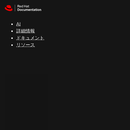
Skip to navigation
Skip to content
サ
ポ
ー
AI
ト
詳細情報
ドキュメント
リソース
コ
ン
ソ
ー
ル
開
発
者
ト
ラ