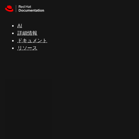
Skip to navigation
Skip to content
サ
ポ
ー
AI
ト
詳細情報
ドキュメント
リソース
コ
ン
ソ
ー
ル
開
発
者
ト
ラ