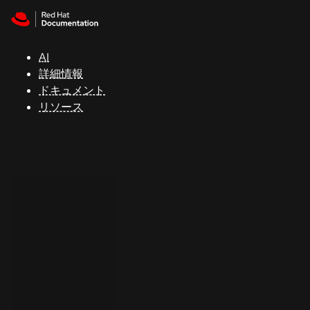
Skip to navigation
Skip to content
サ
ポ
ー
AI
ト
詳細情報
ドキュメント
リソース
コ
ン
ソ
ー
ル
開
発
者
ト
ラ