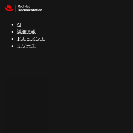
Skip to navigation
Skip to content
サ
ポ
ー
AI
ト
詳細情報
ドキュメント
リソース
コ
ン
ソ
ー
ル
開
発
者
ト
ラ