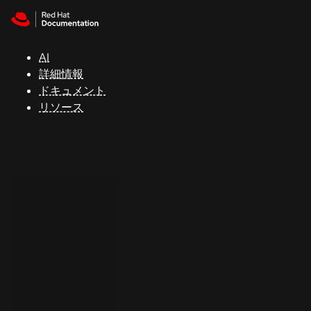
Skip to navigation
Skip to content
サ
ポ
ー
AI
ト
詳細情報
ドキュメント
リソース
コ
ン
ソ
ー
ル
開
発
者
ト
ラ