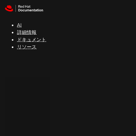
Skip to navigation
Skip to content
サ
ポ
ー
AI
ト
詳細情報
ドキュメント
リソース
コ
ン
ソ
ー
ル
開
発
者
ト
ラ