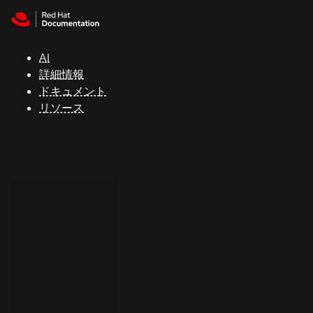
Skip to navigation
Skip to content
サ
ポ
ー
AI
ト
詳細情報
ドキュメント
リソース
コ
ン
ソ
ー
ル
開
発
者
ト
ラ