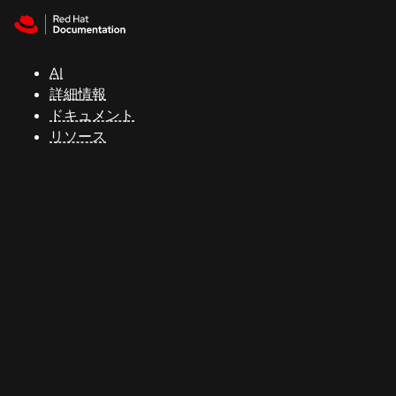
Skip to navigation
Skip to content
サ
ポ
ー
AI
ト
詳細情報
ドキュメント
リソース
コ
ン
ソ
ー
ル
開
発
者
ト
ラ