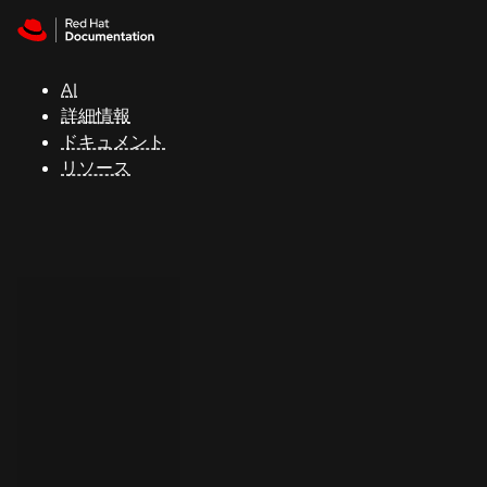
Skip to navigation
Skip to content
サ
ポ
ー
AI
ト
詳細情報
ドキュメント
リソース
コ
ン
ソ
ー
ル
開
発
者
ト
ラ