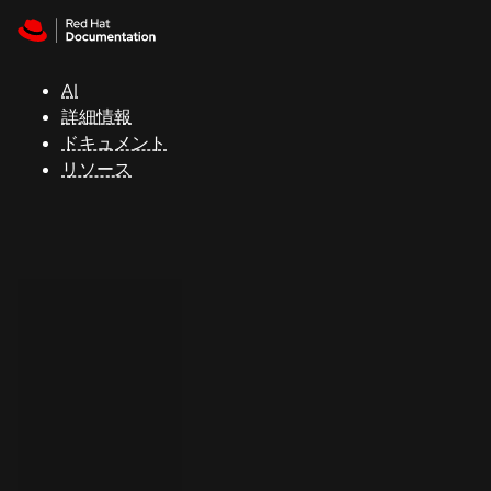
Skip to navigation
Skip to content
サ
ポ
ー
AI
ト
詳細情報
ドキュメント
リソース
コ
ン
ソ
ー
ル
開
発
者
ト
ラ