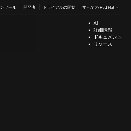
すべての Red Hat
ンソール
開発者
トライアルの開始
AI
サ
詳細情報
ポ
ドキュメント
ー
リソース
ト
コ
ン
ソ
ー
ル
開
発
者