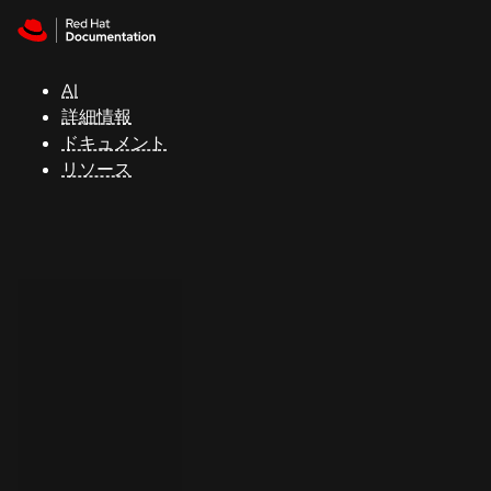
Skip to navigation
Skip to content
サ
ポ
ー
AI
ト
詳細情報
ドキュメント
リソース
コ
ン
ソ
ー
ル
開
発
者
ト
ラ