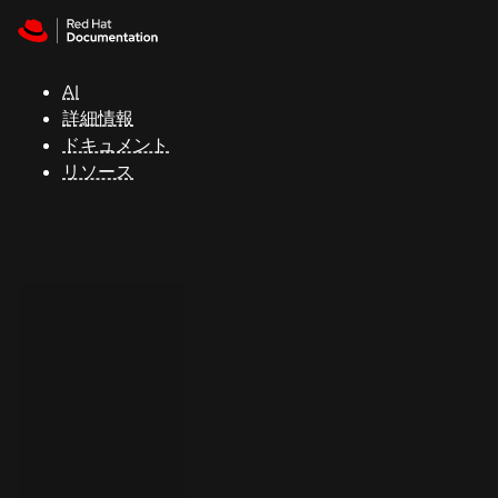
Skip to navigation
Skip to content
サ
ポ
ー
AI
ト
詳細情報
ドキュメント
リソース
コ
ン
ソ
ー
ル
開
発
者
ト
ラ