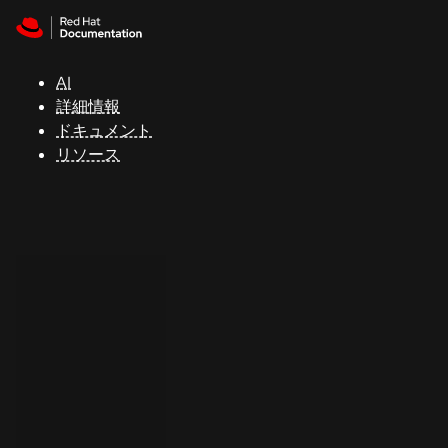
Skip to navigation
Skip to content
サ
ポ
ー
AI
ト
詳細情報
ドキュメント
リソース
コ
ン
ソ
ー
ル
開
発
者
ト
ラ