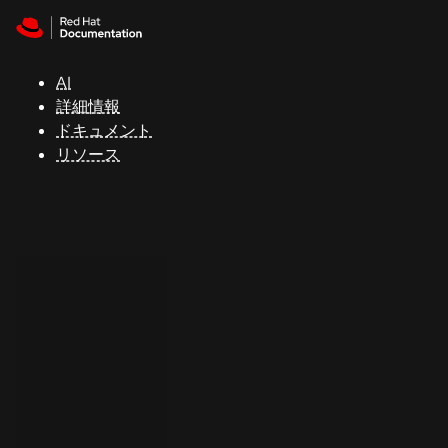
Skip to navigation
Skip to content
サ
ポ
ー
AI
ト
詳細情報
ドキュメント
リソース
コ
ン
ソ
ー
ル
開
発
者
ト
ラ