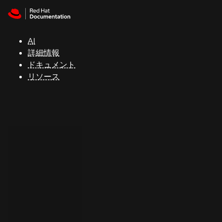
Skip to navigation
Skip to content
サ
ポ
ー
AI
ト
詳細情報
ドキュメント
リソース
コ
ン
ソ
ー
ル
開
発
者
ト
ラ