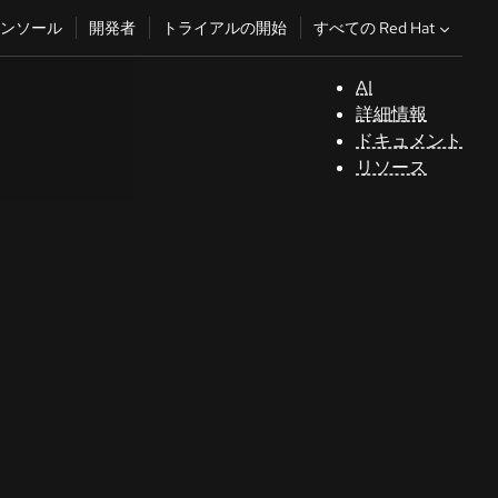
すべての Red Hat
ンソール
開発者
トライアルの開始
AI
サ
詳細情報
ポ
ドキュメント
ー
リソース
ト
コ
ン
ソ
ー
ル
開
発
者