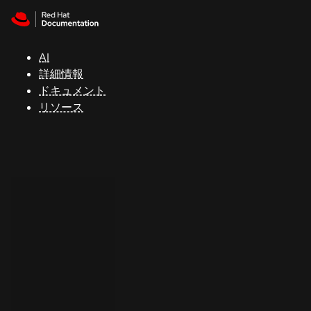
Skip to navigation
Skip to content
サ
ポ
ー
AI
ト
詳細情報
ドキュメント
リソース
コ
ン
ソ
ー
ル
開
発
者
ト
ラ