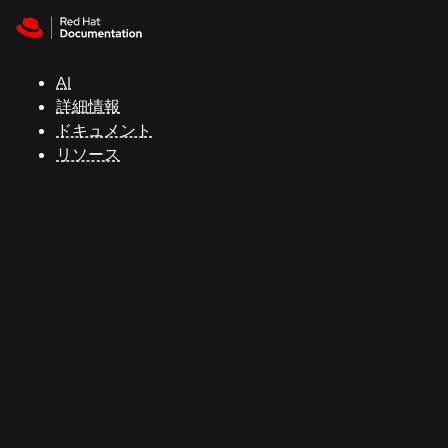
Skip to navigation
Skip to content
サ
ポ
ー
AI
ト
詳細情報
ドキュメント
リソース
コ
ン
ソ
ー
ル
開
発
者
ト
ラ