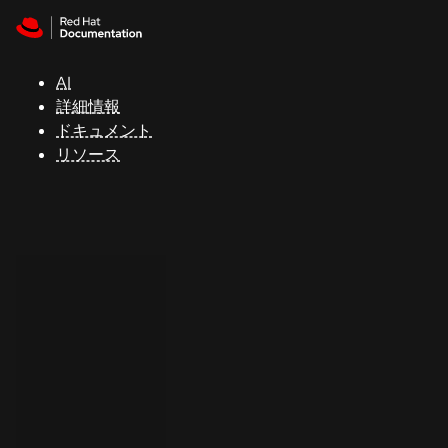
Skip to navigation
Skip to content
サ
ポ
ー
AI
ト
詳細情報
ドキュメント
リソース
コ
ン
ソ
ー
ル
開
発
者
ト
ラ