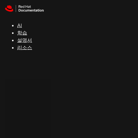
Skip to navigation
Skip to content
지
원
AI
학습
콘
설명서
솔
리소스
개
발
자
평
가
판
시
작
연