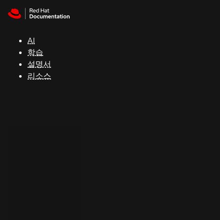
Skip to navigation
Skip to content
지
원
AI
학습
콘
설명서
솔
리소스
개
발
자
평
가
판
시
작
연