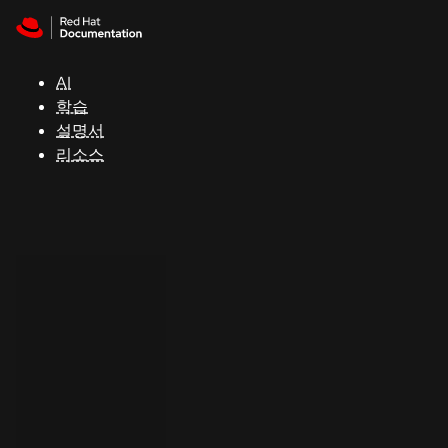
Skip to navigation
Skip to content
지
원
AI
학습
콘
설명서
솔
리소스
개
발
자
평
가
판
시
작
연