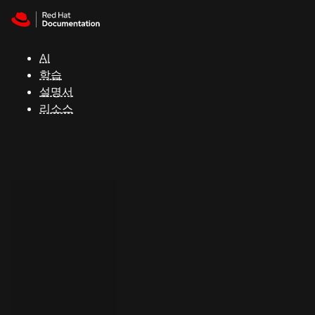
Skip to navigation
Skip to content
지
원
AI
학습
콘
설명서
솔
리소스
개
발
자
평
가
판
시
작
연