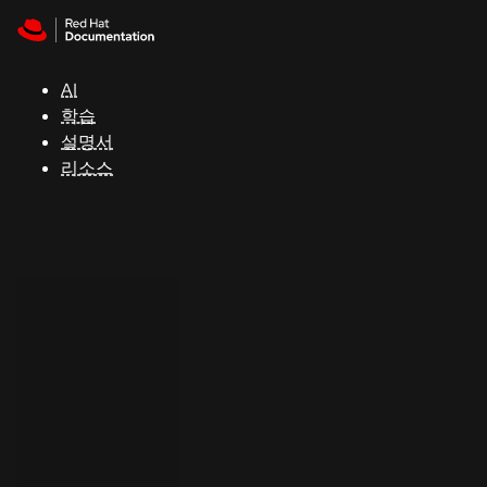
Skip to navigation
Skip to content
지
원
AI
학습
콘
설명서
솔
리소스
개
발
자
평
가
판
시
작
연