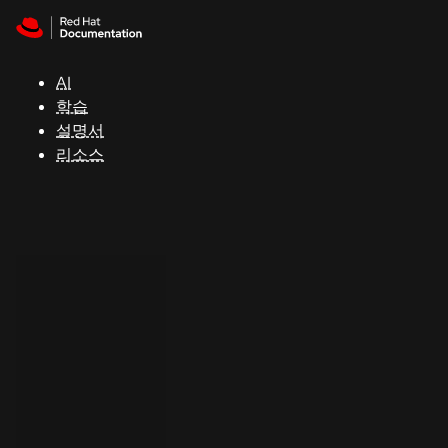
Skip to navigation
Skip to content
지
원
AI
학습
콘
설명서
솔
리소스
개
발
자
평
가
판
시
작
연