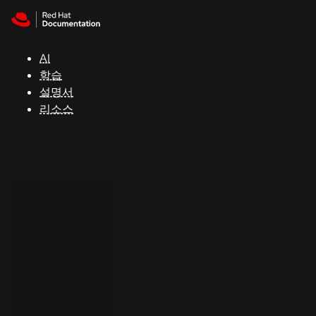
Skip to navigation
Skip to content
지
원
AI
학습
콘
설명서
솔
리소스
개
발
자
평
가
판
시
작
연