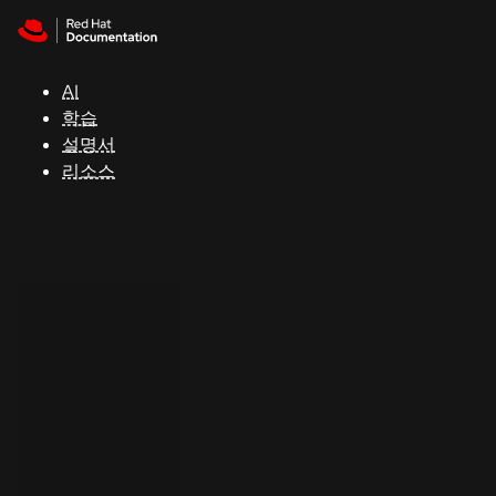
Skip to navigation
Skip to content
지
원
AI
학습
콘
설명서
솔
리소스
개
발
자
평
가
판
시
작
연