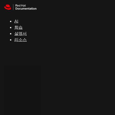
Skip to navigation
Skip to content
지
원
AI
학습
콘
설명서
솔
리소스
개
발
자
평
가
판
시
작
연