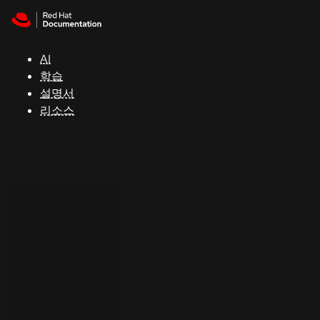
Skip to navigation
Skip to content
지
원
AI
학습
콘
설명서
솔
리소스
개
발
자
평
가
판
시
작
연