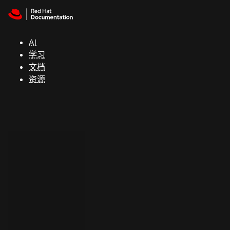
Skip to navigation
Skip to content
支
持
AI
学习
控制台
文档
（Console）
资源
开
发
人
员
开
始
试
用
联