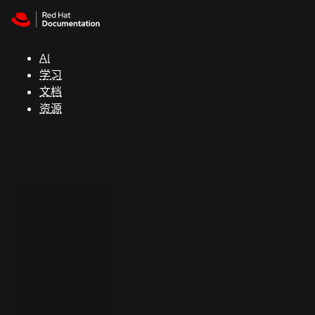
Skip to navigation
Skip to content
支
持
AI
学习
控制台
文档
（Console）
资源
开
发
人
员
开
始
试
用
联