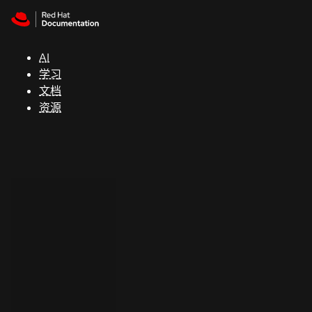
Skip to navigation
Skip to content
支
持
AI
学习
控制台
文档
（Console）
资源
开
发
人
员
开
始
试
用
联