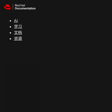
Skip to navigation
Skip to content
支
持
AI
学习
控制台
文档
（Console）
资源
开
发
人
员
开
始
试
用
联