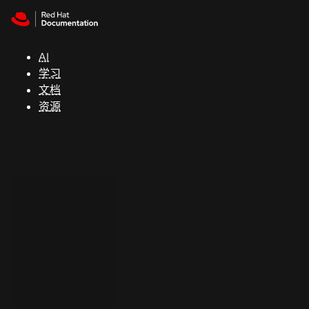
Skip to navigation
Skip to content
支
持
AI
学习
控制台
文档
（Console）
资源
开
发
人
员
开
始
试
用
联