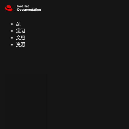
Skip to navigation
Skip to content
支
持
AI
学习
控制台
文档
（Console）
资源
开
发
人
员
开
始
试
用
联