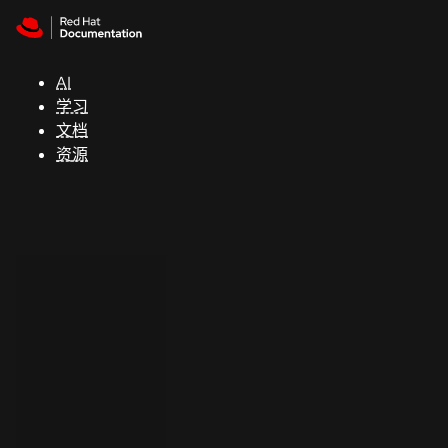
Skip to navigation
Skip to content
支
持
AI
学习
控制台
文档
（Console）
资源
开
发
人
员
开
始
试
用
联